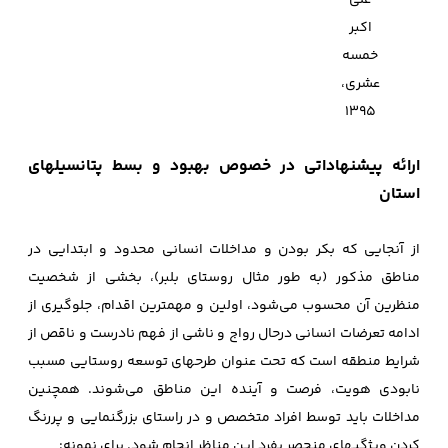
علی
اکبر
خمسه
عشری،
1395
ارائه پیشنهاداتی در خصوص بهبود و بسط پتانسیلهای
استان
از آنجایی که بکر بودن و مداخلات انسانی محدود و ابتدایی در
مناطق مذکور (به طور مثال روستای بلبر)، بخشی از شخصیت
منظرین آن محسوب می‌شود، اولین و مهمترین اقدام، جلوگیری از
ادامه تعرضات انسانی درحال رواج و ناشی از فهم نادرست و ناقص از
شرایط منطقه است که تحت عنوان طرحهای توسعه روستایی مسبب
نابودی هویت، فرصت‌ و آینده این مناطق می‌شوند. همچنین
مداخلات باید توسط افراد متخصص و در راستای بزرگنمایی و پررنگ‌
کردن ویژگیهای منحصر بفرد این مناظر انجام شود. برای نمونه: