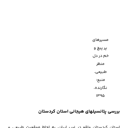
مسیرهای
پر پیچ و
خم در دل
منظر
طبیعی.
منبع:
نگارنده،
1395
بررسی پتانسیلهای هیجانی استان کردستان
استان کردستان واقع در غرب ایران، به لحاظ موقعیت طبیعی و