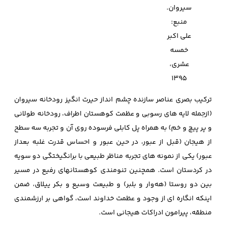
سیروان.
منبع:
علی اکبر
خمسه
عشری،
1395
ترکیب بصری عناصر سازنده‌ چشم انداز حیرت انگیز رودخانه سیروان
(ازجمله لایه‌ های رسوبی و عظمت کوهستان اطراف، رودخانه طولانی
و پر پیچ و خم) به همراه پل کابلی فرسوده روی آن و تجربه سه سطح
از هیجان (قبل از عبور، در حین عبور و احساس قدرت غلبه بعداز
عبور) یکی از نمونه‌ های تجربه مناظر طبیعی با برانگیختگی دو سویه
در کردستان است. همچنین تنومندی کوهستانهای رفیع در مسیر
بین دو روستا (هه‌وار و بلبر) و طبیعت وسیع و بکر ییلاق، ضمن
اینکه انگاره‌ ای از وجود و عظمت خداوند است، گواهی بر ارزشمندی
منطقه، پیرامون ادراکات هیجانی است.