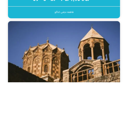
فاطمه نجفی ثناگو