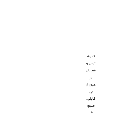
تجربه
ترس و
هیجان
در
عبور از
پل
کابلی.
منبع: