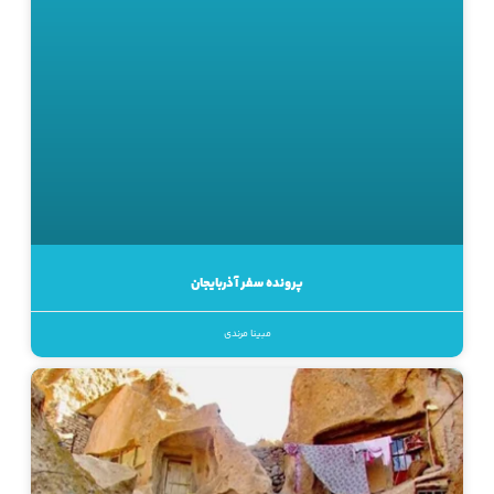
پرونده سفر آذربایجان
مبینا مرندی