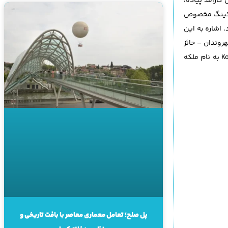
 کارآمد پیاده،
پارکینگ مخصوص
 اشاره به این
ز قرن 14 تاکنون توسط نگهبانان و شهروندان – حائز
اهمیت است. این تلاشها توسط قانون آزادسازی سال 1576 حمایت شده است؛ قانونی که قطع و فروش درختان را ممنوع کرد. میدان Koningin Juliana به نام ملکه
پل صلح؛ تعامل معماری معاصر با بافت تاریخی و