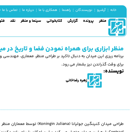
شن
خانه
آرشیو
نویسندگان
راهنما
همکاری با ما
درباره ما
تماس با ما
منظر
پرونده
گزارش
کتابخوانی
سینما و منظر
نقد
فتو
منظر ابزاری برای همراه نمودن فضا و تاریخ در میدان gin Juliana
برنامه ‎ریزی این میدان به دنبال تاکید بر طراحی منظر، معماری، مهند
برای وقت گذراندن نیز بشمار می رود.
نویسنده:
زهره رضاخانی