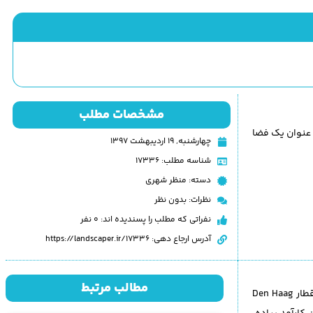
مشخصات مطلب
ه عنوان یک فضا
چهارشنبه, ۱۹ اردیبهشت ۱۳۹۷
شناسه مطلب: 17336
دسته:
منظر شهری
نظرات:
بدون نظر
نفراتی که مطلب را پسندیده اند: 0 نفر
آدرس ارجاع دهی: https://landscaper.ir/17336
مطالب مرتبط
طراحی میدان کنینگین جولیانا (Koningin Juliana) توسط معماران منظر و شهرساز Delva و کمپانی Powerhouse، طرحی پیشنهادی است که ایستگاه قطار Den Haag