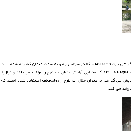
استفاده از تعامل میان تپه‌ های سبز میدان Koningin Juliana و پوشش گیاهی پارک Koekamp – که در سرتاسر راه و به سمت میدا
هم ترکیب می ‌کند. تپه‌ های منحنی، مشابه منظر تاریخی تپه ‌های ناحیه Hague هستند که فضایی آرامش بخش و مفرح را فراهم می‌کن
کاهش می ‌دهند و تنوعی از گونه های بوته ‌ای و درختی متفاوت را به نمایش می‌ گذارند. به عنوان مثال