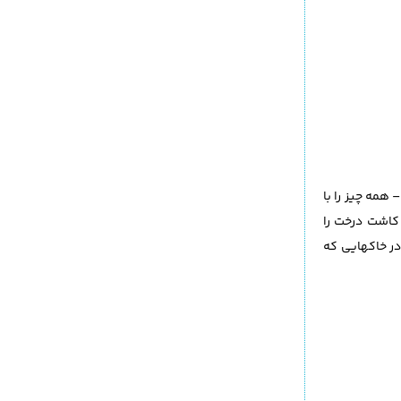
ن کشیده شده است – همه چیز را با
ند و نیاز به کاشت درخت را
، در طرح از calcicoles استفاده شده است، که در خاکهایی که