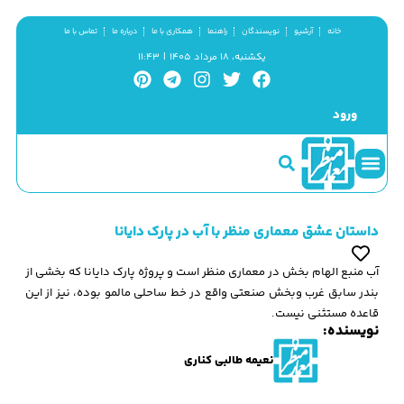
خانه
آرشیو
نویسندگان
راهنما
همکاری با ما
درباره ما
تماس با ما
یکشنبه، ۱۸ مرداد ۱۴۰۵ | ۱۱:۴۳
ورود
سینما و منظر
مطالب کوتاه
گزیده پژوهش
داستان عشق معماری منظر با آب در پارک دایانا
آب منبع الهام بخش در معماری منظر است و پروژه پارک دایانا که بخشی از
بندر سابق غرب وبخش صنعتی واقع در خط ساحلی مالمو بوده، نیز از این
قاعده مستثنی نیست.
نویسنده:
نعیمه طالبی کناری