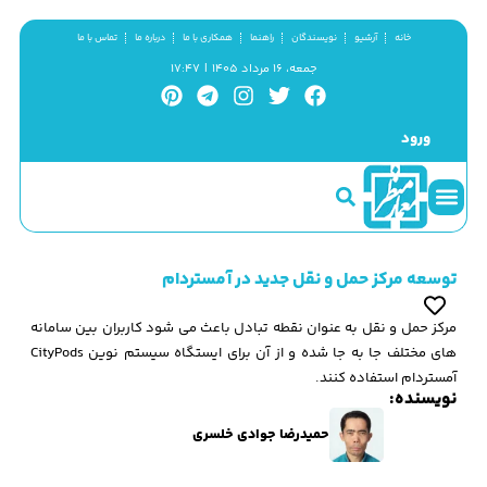
خانه
آرشیو
نویسندگان
راهنما
همکاری با ما
درباره ما
تماس با ما
جمعه، ۱۶ مرداد ۱۴۰۵ | ۱۷:۴۷
ورود
سینما و منظر
مطالب کوتاه
گزیده پژوهش
توسعه مرکز حمل و نقل جدید در آمستردام
مرکز حمل و نقل به عنوان نقطه تبادل باعث می شود کاربران بین سامانه
های مختلف جا به جا شده و از آن برای ایستگاه سیستم نوین CityPods
آمستردام استفاده کنند.
نویسنده:
حمیدرضا جوادی خلسری