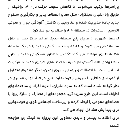
پارامترها ترکیب می‌شوند. با کاهش سرعت حرکت در A10، ترافیک از
طریق راه حلهای مبتکرانه مثل معابر انعطاف پذیر و بکارگیری سطوح
جدید جاده مدیریت شده و فناوریهای کاهش آلودگی جوی و صوتی
اتومبیل، سکونت در منطقه A10 را مطلوب خواهد کرد.
توسعه شهری از طریق پنج منطقه جدید اطراف مرکز حمل و نقل
سازماندهی می شود و 8400 واحد مسکونی جدید را در یک منطقه
75 هکتاری فراهم می کند.تکمیل مناطق مسکونی جدید و طرح
پیشنهادی A10 آمستردام معرف محیط های شهری جدید با مرکزیت
انسانی است. با اتصالات زیرزمینی و روی زمین، دیگر مفهوم متداول
از کمربندی داخلی یا بیرونی وجود ندارد. طرح در خیابانها و معابری در
نظر گرفته شده است که به سود عابران، انبوه افراد و ساختمانهای
اطراف است. این طرح سرزندگی، مجموعه‌ای از مصارف و سازگاریها با
فضاهای عمومی را ایجاد کرده و زیرساخت اجتماعی قوی و فرصتهایی
برای پیدایش مشاغل ایجاد می کند.
برای اطلاعات بیشتر و دیدن تصاویر این پروژه به لینک زیر مراجعه
کنید: