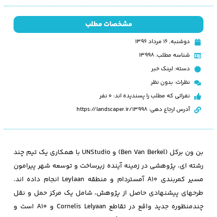
مشخصات مطلب
دوشنبه, ۱۶ مرداد ۱۳۹۶
شناسه مطلب: 13998
دسته:
لینک خبر
نظرات:
بدون نظر
نفراتی که مطلب را پسندیده اند: 0 نفر
آدرس ارجاع دهی: https://landscaper.ir/13998
بن ون برکل (Ben Van Berkel) و UNStudio با همکاری یک تیم چند
رشته ای، پژوهشی در زمینه آینده زیرساخت و توسعه شهر پیرامون
مسیر کمربندی A10 آمستردام و منطقه Leylaan انجام داده اند.
طرحهای پیشنهادی حاصل از پژوهش، شامل یک مرکز حمل و نقل
چندمنظوره جدید واقع در تقاطع Cornelis Lelyaan و A10 است و