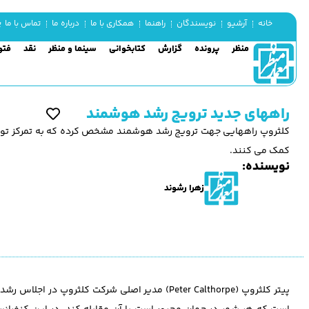
یک
خانه
آرشیو
نویسندگان
راهنما
همکاری با ما
درباره ما
تماس با ما
منظر
پرونده
گزارش
کتابخوانی
سینما و منظر
نقد
فتو
راههای جدید ترویج رشد هوشمند
کلثروپ راههایی جهت ترویج رشد هوشمند مشخص کرده که به تمرکز توسعه
کمک می کنند.
نویسنده:
زهرا رشوند
پیتر کلثروپ (Peter Calthorpe) مدیر اصلی شرکت ک