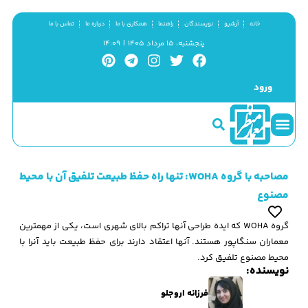
خانه
آرشیو
نویسندگان
راهنما
همکاری با ما
درباره ما
تماس با ما
پنجشنبه، ۱۵ مرداد ۱۴۰۵ | ۱۴:۰۹
ورود
سینما و منظر
مطالب کوتاه
گزیده پژوهش
مصاحبه با گروه WOHA: تنها راه حفظ طبیعت تلفیق آن با محیط
مصنوع
گروه WOHA که ایده طراحی آنها تراکم بالای شهری است، یکی از مهمترین
معماران سنگاپور هستند. آنها اعتقاد دارند برای حفظ طبیعت باید آنرا با
محیط مصنوع تلفیق کرد.
نویسنده:
فرزانه اروجلو