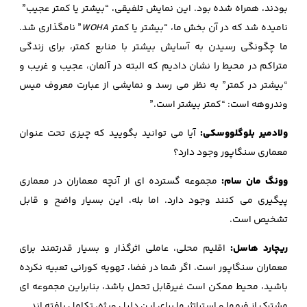
بودند، همراه شده بود. این نمایش تلفیقی، “بیشتر یا کمتر عجیب”
نامیده شد که در آن بخش ما، “بیشتر یا کمتر
WOHA
” نامگذاری شد.
ما چگونگی رسیدن به آسایش بیشتر با منابع کمتر، برای زندگی
متراکم در محیط را نشان دادیم که البته در آلمان، عجیب و غریب و
“بیشتر در کمتر” به نظر می رسد و نمایشی از عبارت معروف میس
وندروهه است: “کمتر بیشتر است.”
ولادمیر بلوگلووسکی:
آیا می توانید بگویید که چیزی تحت عنوان
معماری سنگاپور وجود دارد؟
وونگ مان سام:
مجموعه گسترده ای از آنچه معماران در معماری
پیگیری می کنند وجود دارد. اما بله، این بسیار واضح و قابل
تشخیص است.
ریچارد هاسل:
اقلیم محلی، عاملی اثرگذار و بسیار قدرتمند برای
معماران سنگاپور است. اگر شما در فضا، تهویه کورانی تعبیه نکرده
باشید، محیط ممکن است غیرقابل تحمل باشد، بنابراین مجموعه ای
مشترک از فرمها و استراتژیها برای این دلیل ویژه، تکامل یافته اند.