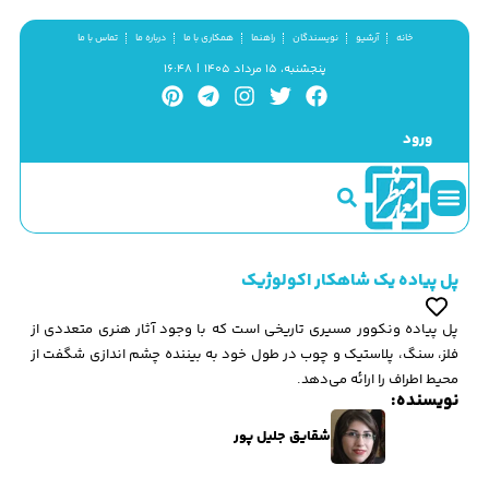
خانه
آرشیو
نویسندگان
راهنما
همکاری با ما
درباره ما
تماس با ما
پنجشنبه، ۱۵ مرداد ۱۴۰۵ | ۱۶:۴۸
ورود
سینما و منظر
مطالب کوتاه
گزیده پژوهش
پل پیاده یک شاهکار اکولوژیک
پل پیاده ونکوور مسیری تاریخی است که با وجود آثار هنری متعددی از
فلز، سنگ، پلاستیک و چوب در طول خود به بیننده چشم اندازی شگفت از
محیط اطراف را ارائه می‌دهد.
نویسنده:
شقایق جلیل پور