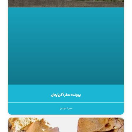
پرونده سفر آذربایجان
مبینا مرندی