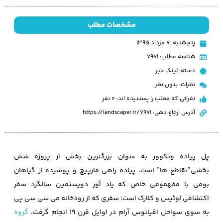
مشخصات مطلب
پنجشنبه, ۷ مرداد ۱۳۹۵
شناسه مطلب: 7971
دسته:
لینک خبر
نظرات:
بدون نظر
نفراتی که مطلب را پسندیده اند: 0 نفر
آدرس ارجاع دهی: https://landscaper.ir/7971
پل پیاده ونکوور به عنوان بزرگترین بخش از پروژه شش
بخشی”تقاطع ها” است. پیاده راهی مارپیچ و پوشیده از گیاهان
بومی با مفهمومی خاص که یاد آور دویستمین سالگرد سفر
اکتشافی لوئیس و کلارک است؛ سفری که از رودخانه می سی سی پی
به سوی سواحل اقیانوس آرام در اوایل قرن 19 انجام گرفت.
گروه