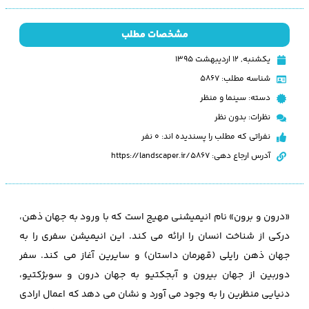
مشخصات مطلب
یکشنبه, ۱۲ اردیبهشت ۱۳۹۵
شناسه مطلب: 5867
دسته:
سینما و منظر
نظرات:
بدون نظر
نفراتی که مطلب را پسندیده اند: 0 نفر
آدرس ارجاع دهی: https://landscaper.ir/5867
«درون و برون» نام انیمیشنی مهیج است که با ورود به جهان ذهن،
درکی از شناخت انسان را ارائه می کند. این انیمیشن سفری را به
جهان ذهن رایلی (قهرمان داستان) و سایرین آغاز می کند. سفر
دوربین از جهان بیرون و آبجکتیو به جهان درون و سوبژکتیو،
دنیایی منظرین را به وجود می آورد و نشان می دهد که اعمال ارادی