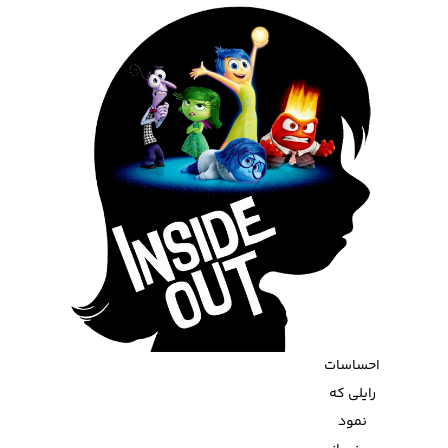
احساسات
رایلی که
نمود