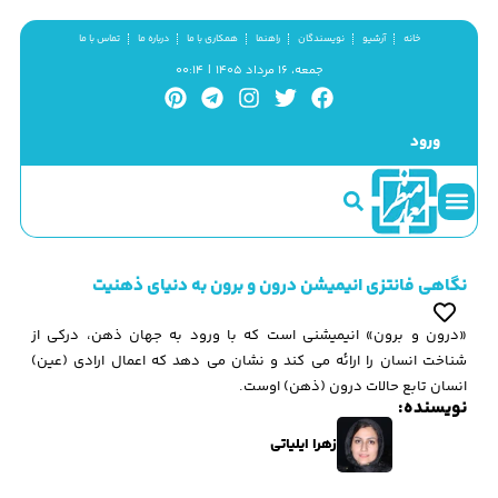
خانه
آرشیو
نویسندگان
راهنما
همکاری با ما
درباره ما
تماس با ما
جمعه، ۱۶ مرداد ۱۴۰۵ | ۰۰:۱۴
ورود
سینما و منظر
مطالب کوتاه
گزیده پژوهش
نگاهی فانتزی انیمیشن درون و برون به دنیای ذهنیت
«درون و برون» انیمیشنی است که با ورود به جهان ذهن، درکی از
شناخت انسان را ارائه می کند و نشان می دهد که اعمال ارادی (عین)
انسان تابع حالات درون (ذهن) اوست.
نویسنده:
زهرا ایلیاتی