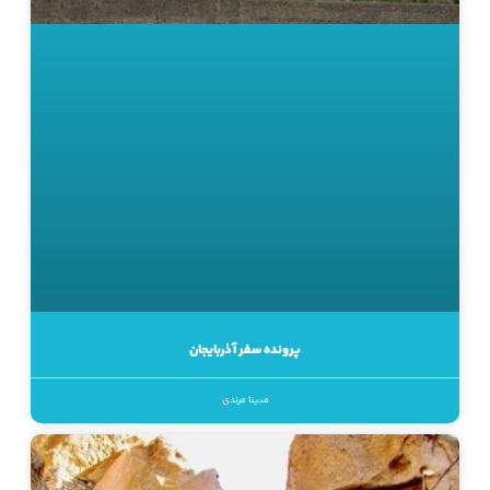
پرونده سفر آذربایجان
مبینا مرندی