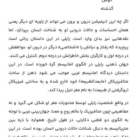
خوش
گذشته
اگر چه این انیمیشن درون و برون می تواند از زاویه‌ ای دیگر یعنی
همان احساسات و حالات درونی او به شناخت انسان بپردازد، اما
نقدهایی نیز بدان وارد است. رایلی در این داستان رباتی است
پیچیده كه رفتار و نیاتش را «اشخاصـی» دیگـر در درون او، عواطفش
در درجه اول و كارگران بخش خاطراتش در درجه دوم، كنترل می كنند.
جهان ذهنی رایلی در الگوی امانیسم گره خورده است. در این
داستان دیدگاه امانیسم غربی موجب می شود ذهن از ساحت
متافیزیکال (مابعدالطبیعه) خود خارج شده و به ساحتی فیزیکال
(روگرفتی از طبیعت) به نام مغز تنزل پیدا کند.
در واقع شخصیت رایلی توسط محتویات مغز او شکل می گیرد و نه
مفاهیمی چون متافیزیک یا عالم روح و معنا. جهان‌بینی غربی با توجه
به الگوی دو قطبی دکارتی، در طول تاریخ، همواره با ذره بین
متریالیسم به دنبال شناخت حالات درونی انسان بوده است. در این