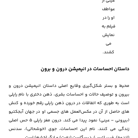
عینی از
عواطف
او را در
فیلم به
نمایش
می
کشند.
داستان احساسات در انیمیشن درون و برون
محیط و بستر شکل‌گیری وقایع اصلی داستان انیمیشن درون و
بیرون و توصیف حالات و احساسات بشری، ذهن دختری با نام رایلی
است به طوری که اتفاقات در درون ذهن رایلی رقم خورده و کنش
های حاصل از آن در عکس‌العمل‌ های جسمی او در جهان آبجکتیو
(بیرونی – عینی) نمود پیدا می کند. درون مغز رایلی 5 حس اصلی
زندگی می کنند. نام این احساسات، جوی (خوشحالی)، سدنس
(اندوه)، فییر (ترس)، دیسگاست (نفرت) و انگر (خشم) است.