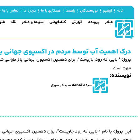
پن
خانه
آرشیو
نویسندگان
راهنما
همکاری با ما
درباره ما
تماس با ما
منظر
پرونده
گزارش
کتابخوانی
سینما و منظر
نقد
فتو
درک اهمیت آب توسط مردم در اکسپوی جهانی با
پروژه "جایی که رود جاریست"، برای دهمین اکسپوی جهانی باغ طراحی ش
مهم است.
نویسنده:
سیده فاطمه سیدموسوی