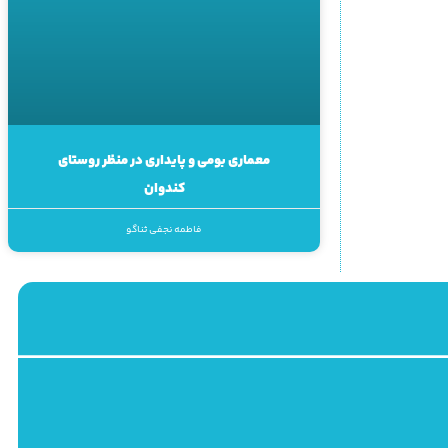
معماری بومی و پایداری در منظر روستای
کندوان
فاطمه نجفی ثناگو