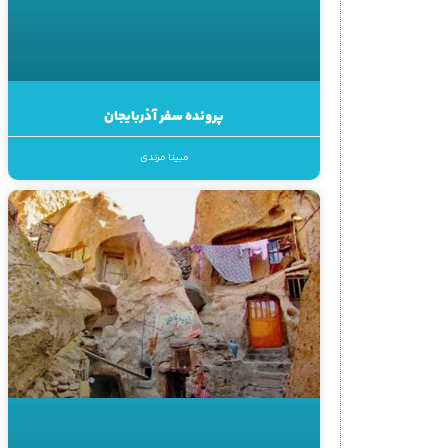
پرونده سفر آذربایجان
مبینا مرندی