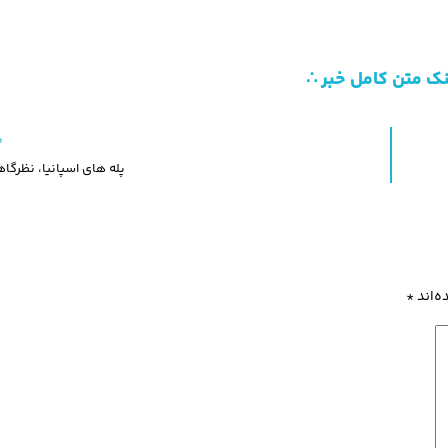
نک متن کامل خبر ∴
م
پله های اسپانیا، نظرگا
ه‌اند
*