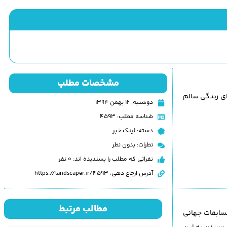
مشخصات مطلب
ای زندگی سالم
دوشنبه, ۱۲ بهمن ۱۳۹۴
شناسه مطلب: 4593
دسته:
لینک خبر
نظرات:
بدون نظر
نفراتی که مطلب را پسندیده اند: 0 نفر
آدرس ارجاع دهی: https://landscaper.ir/4593
مطالب مرتبط
روژه با مساحت تقریبی 1500 مترمربع، جایزه دوم مسابقات جهانی