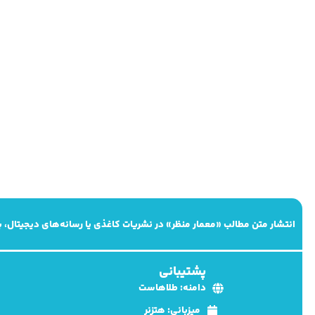
انتشار متن مطالب «معمار منظر» در نشریات کاغذی یا رسانه‌های دیجیتال،
پشتیبانی
دامنه: طلاهاست
میزبانی: هتزنر