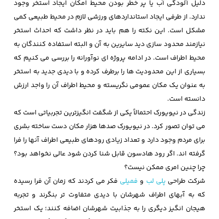
دلیل آلودگی آب یا پر خطر بودن محیط امکان ایجاد استخر وجود
ندارد. از طرفی ایجاد استانداردهای ورزشی لازم در محیط طبیعی کمی
مشکل است. این نکته را هم باید در نظر داشت که احداث استخر
نیازمند محدود سازی دید سایرین به آن و البته استفاده کنندگان به
محیط اطراف است. در ادامه پروژه ای نوآورانه را بررسی می کنیم که
بسیاری از این محدودیت ها را برطرف کرده و با دیدی جدید به استخر
به عنوان یک مکان عمومی نگریسته و محیط اطراف آن را واجد ارزش
دانسته است.
زندگی در نیویورک احتمالاً یکی از شگفت انگیزترین تجربیاتی است که
می توان تصور کرد. در نیویورک صدها هزار مکان دست ساخته بشری
برای مردم وجود دارد و تعداد زیادی رودهای طبیعی اطراف آنها را فرا
گرفته اند. اگر رود هادسون قابل شنا کردن شود عالی نخواهد بود؟
چرا چنین امری ممکن نیست؟
شرکت طراحی
پلی لب
و
فمیلی
فکر می کردند که زمان آن فرا رسیده
که به آبهای اطراف شهرشان با دیدی متفاوت تر بنگرند و تجربه
هیجان انگیز دیگری را به جذابیت شهرشان اضافه کنند؛ یک استخر