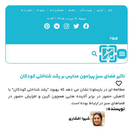
خانه
آرشیو
نویسندگان
راهنما
همکاری با ما
درباره ما
تماس با ما
جمعه، ۱۶ مرداد ۱۴۰۵ | ۱۰:۲۳
ورود
سینما و منظر
مطالب کوتاه
گزیده پژوهش
تاثیر فضای سبزِ پیرامون مدارس بر رشد شناختی کودکان
مطالعه ای در بارسلونا نشان می دهد که بهبود "رشد شناختی کودکان" با
کاهش حضور در برابر آلاینده هایی همچون کربن و افزایش حضور در
فضاهای سبز در ارتباط بوده است.
نویسنده:
شیوا افشاری