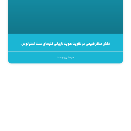
نقش منظر طبیعی در تقویت هویت تاریخی کلیسای سنت استپانوس
مهسا پیرخردمند
انتشار متن مطالب «معمار منظر» در نشریات کاغذی یا رسانه‌های
دیجیتال، بدون کسب اجازه از مدیر سایت ممنوع است.
پشتیبانی