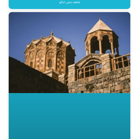
فاطمه نجفی ثناگو