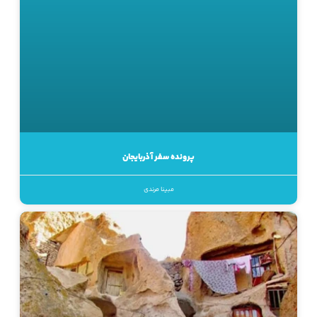
پرونده سفر آذربایجان
مبینا مرندی