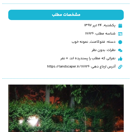
مشخصات مطلب
یکشنبه, ۲۴ تیر ۱۳۹۷
شناسه مطلب: 17826
دسته:
فتوکامنت
,
نمونه خوب
نظرات:
بدون نظر
نفراتی که مطلب را پسندیده اند: 0 نفر
آدرس ارجاع دهی: https://landscaper.ir/17826