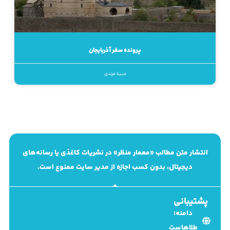
پرونده سفر آذربایجان
مبینا مرندی
انتشار متن مطالب «معمار منظر» در نشریات کاغذی یا رسانه‌های
دیجیتال، بدون کسب اجازه از مدیر سایت ممنوع است.
پشتیبانی
دامنه:
طلاهاست