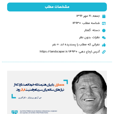
مشخصات مطلب
جمعه, ۲۱ مهر ۱۳۹۶
شناسه مطلب: 14930
دسته:
گفتار
نظرات:
بدون نظر
نفراتی که مطلب را پسندیده اند: 0 نفر
آدرس ارجاع دهی: https://landscaper.ir/14930