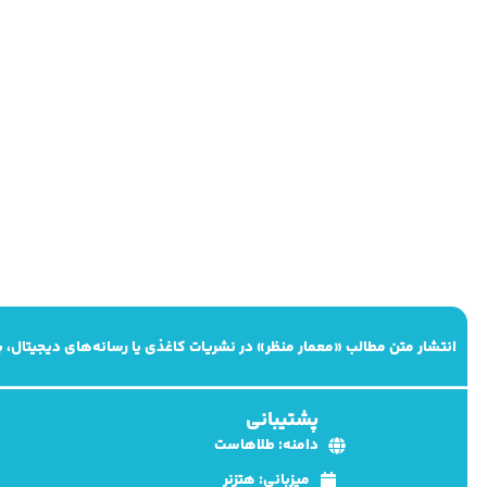
انتشار متن مطالب «معمار منظر» در نشریات کاغذی یا رسانه‌های دیجیتال،
پشتیبانی
دامنه: طلاهاست
میزبانی: هتزنر