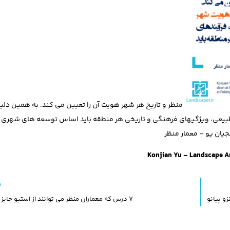
منظر و تاريخ هر شهر هويت آن را تعيين می كند. به همين دليل
بيعی، ويژگیهای فرهنگی و تاريخی هر منطقه بايد اساس توسعه های شهری 
یان یو – معمار منظر
Konjian Yu – Landscape A
م
و پیانو
7 درس که معماران منظر می توانند از استیو جابز یاد بگیرند