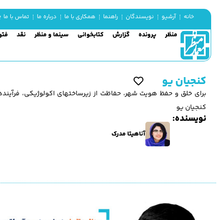
یک
خانه
آرشیو
نویسندگان
راهنما
همکاری با ما
درباره ما
تماس با ما
منظر
پرونده
گزارش
کتابخوانی
سینما و منظر
نقد
فتو
کنجیان یو
برای خلق و حفظ هويت شهر، حفاظت از زيرساختهای اكولوژيكی، فرآين
کنجیان یو
نویسنده:
آناهیتا مدرک