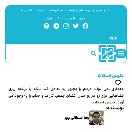
خانه
آرشیو
نویسندگان
راهنما
همکاری با ما
درباره ما
تماس با ما
جمعه، ۱۶ مرداد ۱۴۰۵ | ۱۵:۲۱
ورود
سینما و منظر
مطالب کوتاه
گزیده پژوهش
دنیس اسکات
معماری نمی تواند مردم را مجبور به تعامل كند بلكه با برنامه ريزی
فضاهايی براي رو در رو شدن، فضای جمعي كارآمد و جذاب را به وجود مي
آورد. دنیس اسکات
نویسنده:
رضا سلطانی پور