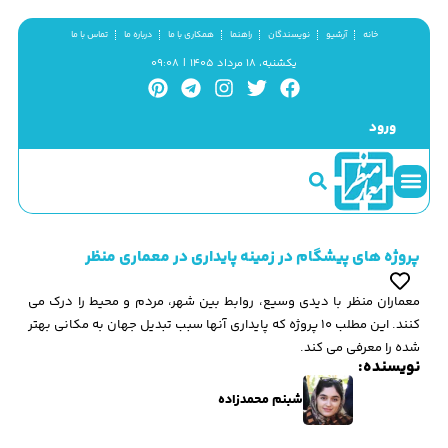
خانه
آرشیو
نویسندگان
راهنما
همکاری با ما
درباره ما
تماس با ما
یکشنبه، ۱۸ مرداد ۱۴۰۵ | ۰۹:۰۸
ورود
سینما و منظر
مطالب کوتاه
گزیده پژوهش
پروژه های پیشگام در زمینه پایداری در معماری منظر
معماران منظر با دیدی وسیع، روابط بین شهر، مردم و محیط را درک می
کنند. این مطلب 10 پروژه که پایداری آنها سبب تبدیل جهان به مکانی بهتر
شده را معرفی می کند.
نویسنده:
شبنم محمدزاده