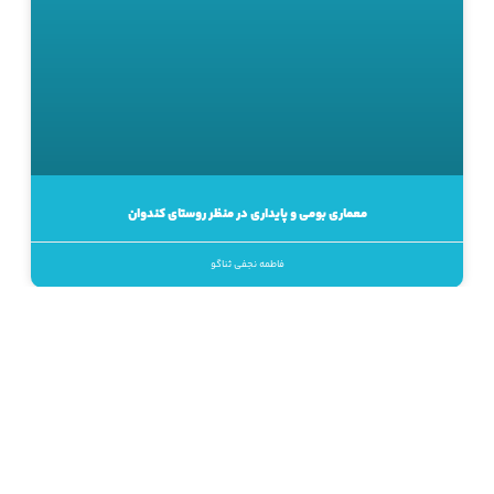
معماری بومی و پایداری در منظر روستای کندوان
فاطمه نجفی ثناگو
انتشار متن مطالب «معمار منظر» در نشریات کاغذی یا رسانه‌های
دیجیتال، بدون کسب اجازه از مدیر سایت ممنوع است.