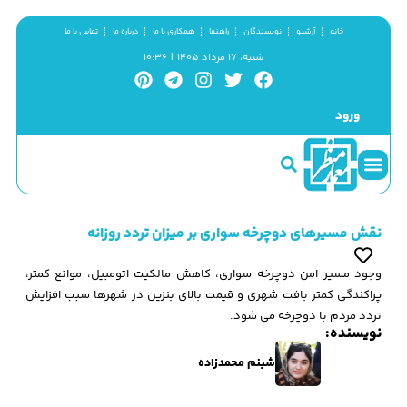
خانه
آرشیو
نویسندگان
راهنما
همکاری با ما
درباره ما
تماس با ما
شنبه، ۱۷ مرداد ۱۴۰۵ | ۱۰:۳۶
ورود
سینما و منظر
مطالب کوتاه
گزیده پژوهش
نقش مسیرهای دوچرخه سواری بر میزان تردد روزانه
وجود مسیر امن دوچرخه سواری، کاهش مالکیت اتومبیل، موانع کمتر،
پراکندگی کمتر بافت شهری و قیمت بالای بنزین در شهرها سبب افزایش
تردد مردم با دوچرخه می شود.
نویسنده:
شبنم محمدزاده