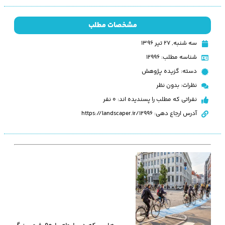
مشخصات مطلب
سه شنبه, ۲۷ تیر ۱۳۹۶
شناسه مطلب: 12996
دسته:
گزیده پژوهش
نظرات:
بدون نظر
نفراتی که مطلب را پسندیده اند: 0 نفر
آدرس ارجاع دهی: https://landscaper.ir/12996