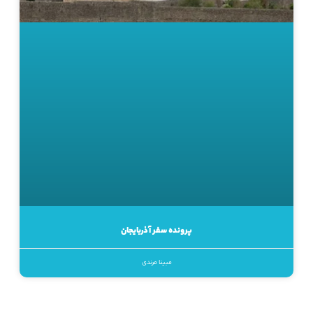
پرونده سفر آذربایجان
مبینا مرندی