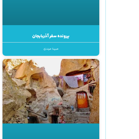
پرونده سفر آذربایجان
مبینا مرندی