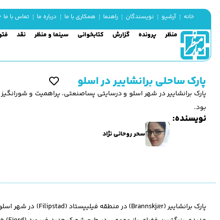
جم
خانه
آرشیو
نویسندگان
راهنما
همکاری با ما
درباره ما
تماس با ما
منظر
پرونده
گزارش
کتابخوانی
سینما و منظر
نقد
فتو
پارک ساحلی برانشاییر در اسلو
پارک برانشاییر در شهر اسلو و درسایتی پساصنعتی، پراهمیت و شورانگیز
بود.
نویسنده:
سحر روحانی نژاد
پارک برانشاییر (kjær