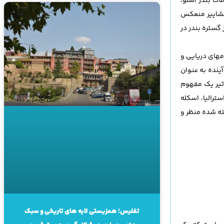
ای کارفرمای پروژه، مقامات بندر اسلو،
انشاییر منعکس
گستره بندر در
مهای دریایی و
ینده به عنوان
اثیر یک مفهوم
 از پروژه های پیشین شکل می گیرد پارک پیراما (Pirrama) در سیدنی استرالیا، اسکله
ته شده منظر و
تفلیس؛ همزیستی لایه های تاریخی و سبک