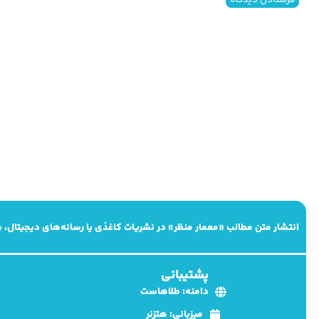
انتشار متن مطالب «معمار منظر» در نشریات کاغذی یا رسانه‌های دیجیتال،
پشتیبانی
دامنه: طلاهاست
میزبانی: هتزنر