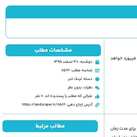
مشخصات مطلب
 فییورد خواهد
دوشنبه, ۳۰ اسفند ۱۳۹۵
شناسه مطلب: 11586
دسته:
لینک خبر
نظرات:
بدون نظر
نفراتی که مطلب را پسندیده اند: 0 نفر
آدرس ارجاع دهی: https://landscaper.ir/11586
مطالب مرتبط
هد شد و برای مدت زمان