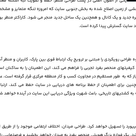
یکی از اصول اصلی در پشت طراحی منظر، حفظ و تقویت لبه اسکله فع
بخشی از زمین اصلاح شده به بخش جنوبی سایت که امروزه تنگه متمایز و مش
ره جدید و یک کانال و همچنین یک ساحل جدید منجر می شود. کاراکتر منظر ب
ود سایت گسترش پیدا کرده است.
 به طول 750 متر در کنار آب است. گروه طراحی رویکردی را مبتنی بر ترویج یک ارتباط قوی بین پارک، کاربران و 
کیفیتهای منحصر بفرد تجربی را فراهم می کند، این اطمینان را به ساکنان ا
ز که به طور مستقیم در مجاورت کسب و کار منطقه مرکزی قرار گرفته است، ع
چنین برای اطمینان از حفظ برنامه های دریایی در سایت حفظ می کند، ارتب
یورد را تسهیل خواهد کرد. طراحی میدان، اختلاف ارتفاعی موجود را از طریق ا
 یک فواره بزرگ هویتی منحصر بفرد به میدان خواهد بخشید و فرصتهایی را بر