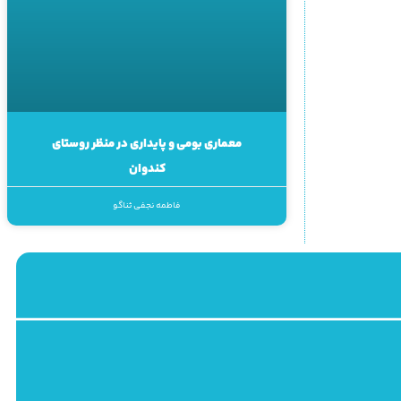
معماری بومی و پایداری در منظر روستای
کندوان
فاطمه نجفی ثناگو