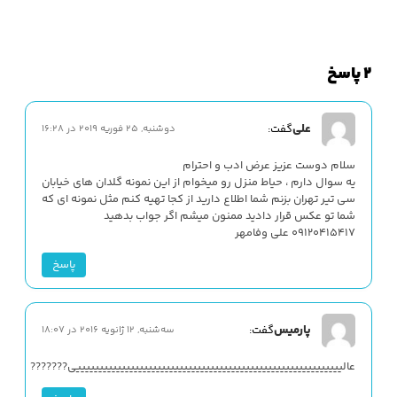
2 پاسخ
علی
گفت:
دوشنبه, 25 فوریه 2019 در 16:28
سلام دوست عزیز عرض ادب و احترام
یه سوال دارم ، حیاط منزل رو میخوام از این نمونه گلدان های خیابان
سی تیر تهران بزنم شما اطلاع دارید از کجا تهیه کنم مثل نمونه ای که
شما تو عکس قرار دادید ممنون میشم اگر جواب بدهید
۰۹۱۲۰۴۱۵۴۱۷ علی وفامهر
پاسخ
پارمیس
گفت:
سه‌شنبه, 12 ژانویه 2016 در 18:07
عالییییییییییییییییییییییییییییییییییییییییییییییییییییییییییییی???????