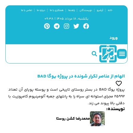
خانه
آرشیو
نویسندگان
راهنما
همکاری با ما
درباره ما
تماس با ما
یکشنبه، ۱۸ مرداد ۱۴۰۵ | ۰۹:۳۸
ورود
سینما و منظر
مطالب کوتاه
گزیده پژوهش
الهام از عناصر تکرار شونده در پروژه یوگا BAD
پروژه یوگا BAD در بستر روستای تاریخی است و پوسته پویای آن تعداد
25992 مجرای استوانه ای سیاه را به پانلهای جعبه آلومینیوم کامپوزیت با
دقتی بالا پیوند می زند.
نویسنده:
محمدرضا کشن روستا