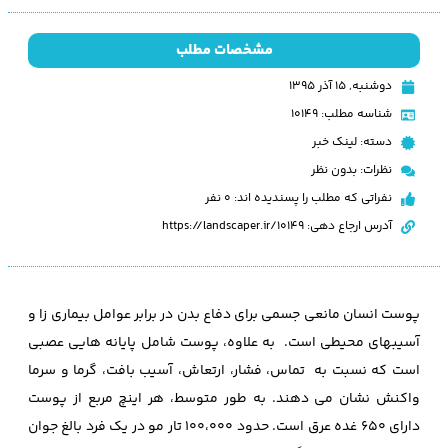
مشخصات مطلب
دوشنبه, ۱۵ آذر ۱۳۹۵
شناسه مطلب: 10149
دسته:
لینک خبر
نظرات:
بدون نظر
نفراتی که مطلب را پسندیده اند: 0 نفر
آدرس ارجاع دهی: https://landscaper.ir/10149
پوست انسان مانعی جسمی برای دفاع بدن در برابر عوامل بیماری زا و
آسیبهای محیطی است. به علاوه، پوست شامل پایانه هایی عصبی
است که نسبت به تماس، فشار، ارتعاش، آسیب بافت، گرما و سرما
واکنش نشان می دهند. به طور متوسط، هر اینچ مربع از پوست
دارای 650 غده عرق است. حدود 100،000 تار مو در یک فرد بالغ جوان