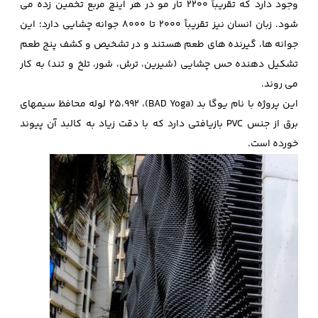
وجود دارد که تقریباً 2200 تار مو در هر اینچ مربع تخمین زده می
شود. زبان انسان نیز تقریباً 2000 تا 8000 جوانه چشایی دارد؛ این
جوانه ها، گیرنده های طعم هستند و در تشخیص و کشف پنج طعم
تشکیل دهنده حس چشایی (شیرین، ترش، شور، تلخ و تند) به کار
می روند.
این پروژه با نام یوگا بد (BAD Yoga)، 25،992 لوله محافظ سیمهای
برق از جنس PVC بازیافتی دارد که با دقت زیاد به کالبد آن پیوند
خورده است.