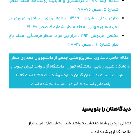
سامه، رضا. 1388. گردشگری و قابلیت روستاها. مجله منظر،
شماره 5، صص 76-78
نظری عدلی، شهاب. 1389. برنامه ریزی سواحل، مروری بر
تجربه های جهانی. مجله منظر، شماره 9، صص 60-61
مخلص، فرنوش. 1392. مزار پیر مراد، منظر فرهنگی، مجله باغ
نظر، شماره 24، صص 27-38
مقاله­ حاضر، دستاورد سفر پژوهشی جمعی از دانشجویان معماری منظر
دانشگاه شهید رجایی، دانشگاه تهران، دانشگاه آزاد واحد تهران جنوب و
علوم تحقیقات به استان گیلان در اردیبهشت ماه ۱۳۹۵ است که با
راهنمایی اساتید حاضر در سفر تنظیم شده است.
دیدگاهتان را بنویسید
نشانی ایمیل شما منتشر نخواهد شد.
بخش‌های موردنیاز
علامت‌گذاری شده‌اند
*