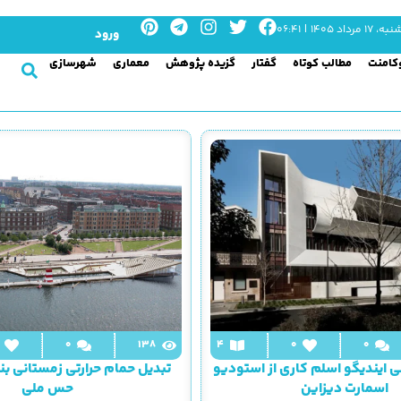
به، ۱۷ مرداد ۱۴۰۵ | ۰۶:۴۱
ورود
کامنت
مطالب کوتاه
گفتار
گزیده پژوهش
معماری
شهرسازی
0
138
4
0
0
 ایندیگو اسلم کاری از استودیو
تبدیل حمام حرارتی زمستانی بن
اسمارت دیزاین
حس ملی