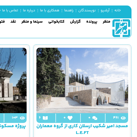
شن
خانه
آرشیو
نویسندگان
راهنما
همکاری با ما
درباره ما
تماس با ما
منظر
پرونده
گزارش
کتابخوانی
سینما و منظر
نقد
فتو
103
6
0
0
461
مسجد امیر شکیب ارسلان کاری از گروه معماران
پروژه مسکونی
L.E.FT