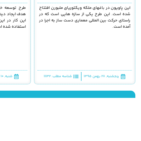
این پاویون در باغهای ملکه ویکتوریای ملبورن افتتاح
طرح توسعه خا
شده است. این طرح یکی از سازه هایی است که در
هدف ایجاد دید 
راستای حرکت بین المللی معماری دست ساز به اجرا در
این کار در این
آمده است.
استفاده شده ا
پنجشنبه, ۲۸ بهمن ۱۳۹۵
شناسه مطلب: 11132
شنبه, ۱۰ بهمن ۱۳۹۴
انتشار متن مطالب «معمار منظر» در نشریات کاغذی یا رسانه‌های دیجیتال،
پشتیبانی
دامنه: طلاهاست