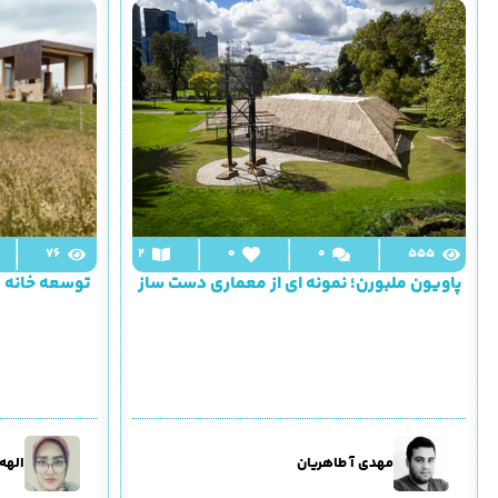
76
2
0
0
555
پاویون ملبورن؛ نمونه ای از معماری دست ساز
توسعه خانه ر
مهدی آ طاهریان
الهه