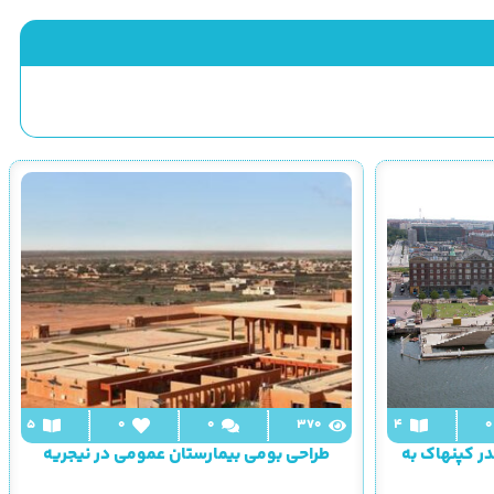
5
0
0
370
4
0
در کپنهاک به
طراحی بومی بیمارستان عمومی در نیجریه